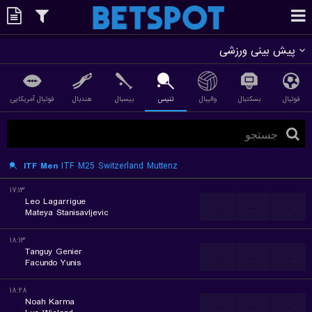
پیش بینی ورزشی
فوتبال
بسکتبال
والیبال
تنیس
بیسبال
هندبال
فوتبال آمریکایی
ITF Men
ITF M25 Switzerland Muttenz
۱۷:۱۳
Leo Lagarrigue
...
...
...
Mateya Stanisavljevic
۱۸:۱۳
Tanguy Genier
...
...
...
Facundo Yunis
۱۸:۲۸
Noah Karma
...
...
...