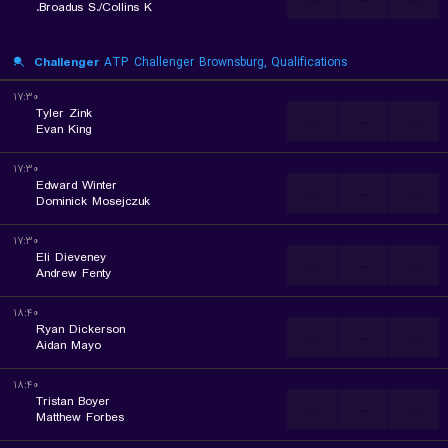
Broadus S./Collins K.
Challenger
ATP Challenger Brownsburg, Qualifications
۱۷:۳۰
Tyler Zink
...
...
...
Evan King
۱۷:۳۰
Edward Winter
...
...
...
Dominick Mosejczuk
۱۷:۳۰
Eli Dieveney
...
...
...
Andrew Fenty
۱۸:۴۰
Ryan Dickerson
...
...
...
Aidan Mayo
۱۸:۴۰
Tristan Boyer
...
...
...
Matthew Forbes