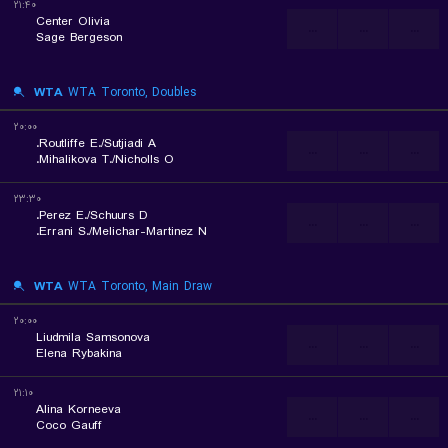
۲۱:۴۰
Center Olivia
...
...
...
Sage Bergeson
WTA
WTA Toronto, Doubles
۲۰:۰۰
Routliffe E./Sutjiadi A.
...
...
...
Mihalikova T./Nicholls O.
۲۳:۳۰
Perez E./Schuurs D.
...
...
...
Errani S./Melichar-Martinez N.
WTA
WTA Toronto, Main Draw
۲۰:۰۰
Liudmila Samsonova
...
...
...
Elena Rybakina
۲۱:۱۰
Alina Korneeva
...
...
...
Coco Gauff