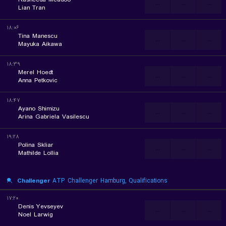
...
...
...
Lian Tran
۱۸:۰۶
Tina Manescu
...
...
...
Mayuka Aikawa
۱۸:۳۹
Merel Hoedt
...
...
...
Anna Petkovic
۱۸:۴۷
Ayano Shimizu
...
...
...
Arina Gabriela Vasilescu
۱۹:۲۸
Polina Skliar
...
...
...
Mathilde Lollia
Challenger
ATP Challenger Hamburg, Qualifications
۱۷:۲۰
Denis Yevseyev
...
...
...
Noel Larwig