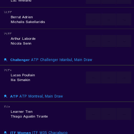
Luc Wieland
۱۸:۴۳
Berrut Adrien
...
...
...
Michalis Sakellaridis
۱۹:۴۳
Arthur Laborde
...
...
...
Nicola Senn
Challenger
ATP Challenger Istanbul, Main Draw
۱۹:۳۰
Lucas Poullain
...
...
...
Ilia Simakin
ATP
ATP Montreal, Main Draw
۲۱:۱۰
Learner Tien
...
...
...
Thiago Agustin Tirante
ITF Women
ITF W35 Chacabuco