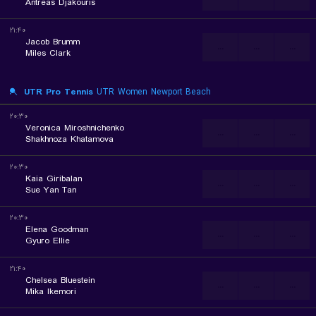
Antreas Djakouris
۲۱:۴۰
Jacob Brumm
...
...
...
Miles Clark
UTR Pro Tennis
UTR Women Newport Beach
۲۰:۳۰
Veronica Miroshnichenko
...
...
...
Shakhnoza Khatamova
۲۰:۳۰
Kaia Giribalan
...
...
...
Sue Yan Tan
۲۰:۳۰
Elena Goodman
...
...
...
Gyuro Ellie
۲۱:۴۰
Chelsea Bluestein
...
...
...
Mika Ikemori