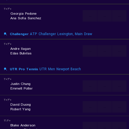
۲۰:۳۰
Georgia Pedone
...
...
...
Ana Sofia Sanchez
Challenger
ATP Challenger Lexington, Main Draw
۲۰:۳۰
Andre Ilagan
...
...
...
Edas Butvilas
UTR Pro Tennis
UTR Men Newport Beach
۲۰:۳۰
Justin Chung
...
...
...
Emmett Potter
۲۰:۳۰
David Duong
...
...
...
Robert Yang
۲۱:۴۰
Blake Anderson
...
...
...