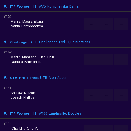
ITF Women
ITF W75 Kursumlijska Banja
۱۷:۵۶
Mariia Masiianskaia
...
...
...
Nahia Berecoechea
Challenger
ATP Challenger Todi, Qualifications
۱۷:۵۵
Martin Manzano Juan Cruz
...
...
...
Daniele Rapagnetta
UTR Pro Tennis
UTR Men Auburn
۱۷:۳۰
Andrew Kotzen
...
...
...
Joseph Phillips
ITF Women
ITF W100 Landisville, Doubles
۱۷:۳۰
Cho I.H./ Cho Y.T.
...
...
...