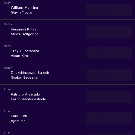
۱۸:۴۰
William Manning
...
...
...
Gavin Young
۱۹:۵۰
Benjamin Kittay
...
...
...
Mees Rottgering
۱۹:۵۰
Trey Hilderbrand
...
...
...
Aidan Kim
۱۹:۵۰
Dhakshineswar Suresh
...
...
...
Godoy Sebastian
۲۱:۰۰
Patricio Alvarado
...
...
...
Quinn Vandecasteele
۲۱:۰۰
Paul Jubb
...
...
...
Ajeet Rai
۲۱:۰۰