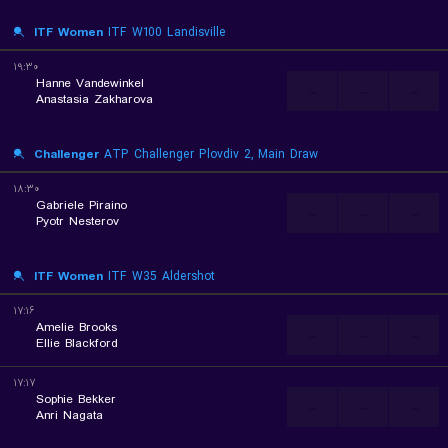
ITF Women
ITF W100 Landisville
۱۹:۳۰
Hanne Vandewinkel
...
...
...
Anastasia Zakharova
Challenger
ATP Challenger Plovdiv 2, Main Draw
۱۸:۳۰
Gabriele Piraino
...
...
...
Pyotr Nesterov
ITF Women
ITF W35 Aldershot
۱۷:۱۶
Amelie Brooks
...
...
...
Ellie Blackford
۱۷:۱۷
Sophie Bekker
...
...
...
Anri Nagata