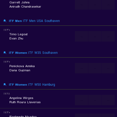
Garrett Johns
...
...
...
Anirudh Chandrasekar
ITF Men
ITF Men USA Southaven
۱۷:۳۰
Timo Legout
...
...
...
Evan Zhu
ITF Women
ITF W35 Southaven
۱۷:۳۰
Penickova Annika
...
...
...
Dana Guzman
ITF Women
ITF W50 Hamburg
۱۷:۲۸
Angelina Wirges
...
...
...
Ruth Roura Llaverias
۱۷:۳۰
Rasheeda Mcadoo