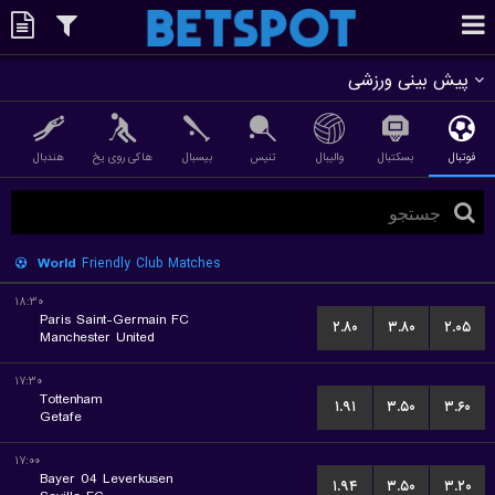
پیش بینی ورزشی
فوتبال
بسکتبال
والیبال
تنیس
بیسبال
هاکی روی یخ
هندبال
World
Friendly Club Matches
۱۸:۳۰
Paris Saint-Germain FC
۲.۸۰
۳.۸۰
۲.۰۵
Manchester United
۱۷:۳۰
Tottenham
۱.۹۱
۳.۵۰
۳.۶۰
Getafe
۱۷:۰۰
Bayer 04 Leverkusen
۱.۹۴
۳.۵۰
۳.۲۰