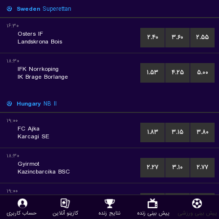
Sweden
Superettan
۱۶:۳۰
Osters IF
۲.۴۰
۳.۶۰
۲.۵۵
Landskrona Bois
۱۸:۳۰
IFK Norrkoping
۱.۵۳
۴.۲۵
۵.۰۰
IK Brage Borlange
Hungary
NB II
۱۹:۰۰
FC Ajka
۱.۸۳
۳.۱۵
۳.۸۰
Karcagi SE
۱۸:۳۰
Gyirmot
۲.۲۷
۳.۱۰
۲.۷۷
Kazincbarcika BSC
۱۹:۰۰
BVSC Zuglo
۲.۵۵
۳.۱۰
۲.۵۰
Kecskemeti TE
پیش بینی ورزشی
پیش بینی زنده
نتایج زنده
کازینو آنلاین
حساب کاربری